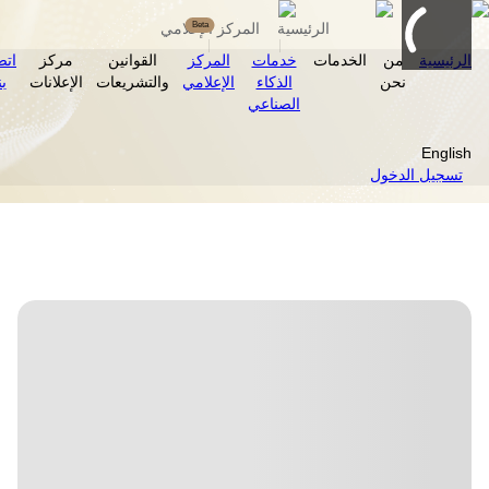
Beta
الرئيسية
المركز الإعلامي
الرئيسية
من
الخدمات
خدمات
المركز
القوانين
مركز
اتصل
نحن
الذكاء
الإعلامي
والتشريعات
الإعلانات
بنا
الصناعي
English
تسجيل الدخول