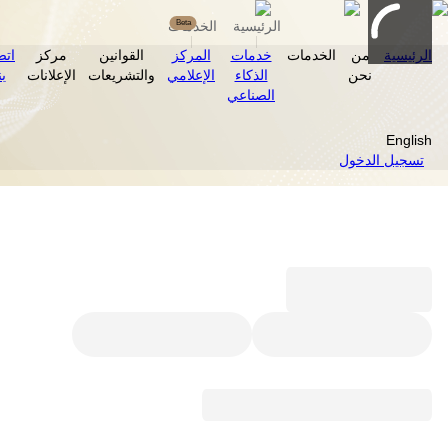
Beta
الرئيسية
الخدمات
الرئيسية
من
الخدمات
خدمات
المركز
القوانين
مركز
اتصل
نحن
الذكاء
الإعلامي
والتشريعات
الإعلانات
بنا
الصناعي
English
تسجيل الدخول